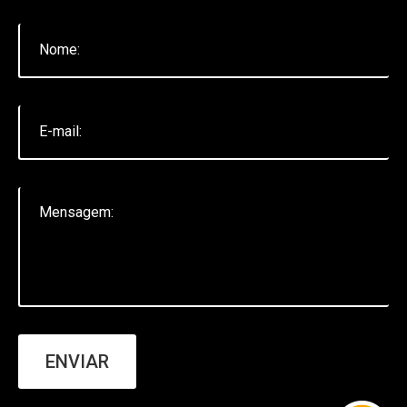
Audiovisual
Marketing
Publicidade
Web
Mapa Do Site
BLOG
Novidades
Audiovisual
Marketing
ENVIAR
Propaganda E Publicidade