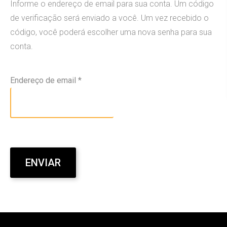
Informe o endereço de email para sua conta. Um código
Audiovisual
de verificação será enviado a você. Um vez recebido o
código, você poderá escolher uma nova senha para sua
conta.
O que nós fazemos
Endereço de email
*
Criação
Marketing
Manutenção
Hospedagem de sites
ENVIAR
Agência Digital
Somos uma Agência Digital e buscamos sempre