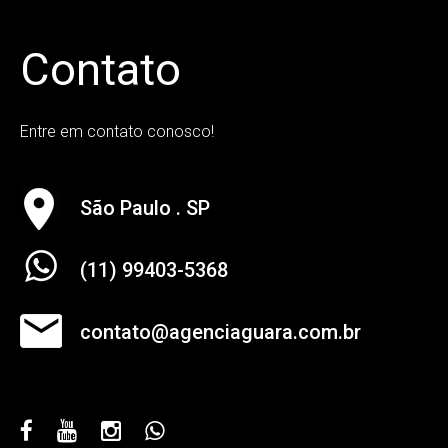
desenvolver com inteligência, soluções
inovadoras nas áreas de Web, Propaganda,
Contato
Publicidade, Marketing e Audiovisual, com
enfoque no resultado para nossos clientes.
Entre em contato conosco!
LEIA MAIS
São Paulo . SP
(11) 99403-5368
EMPRESA
contato@agenciaguara.com.br
Cartão Virtual Interativo
Soluções